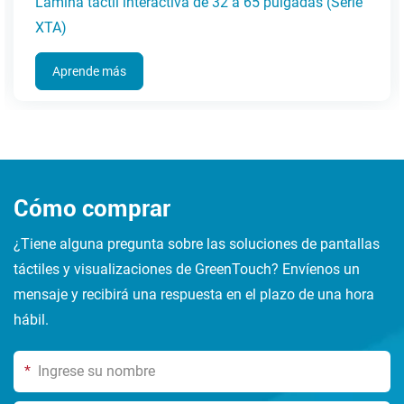
áctil interactiva de 32 a 65 pulgadas (Serie
Pantalla 
pulgadas
de más
Apren
Cómo comprar
¿Tiene alguna pregunta sobre las soluciones de pantallas
táctiles y visualizaciones de GreenTouch? Envíenos un
mensaje y recibirá una respuesta en el plazo de una hora
hábil.
*