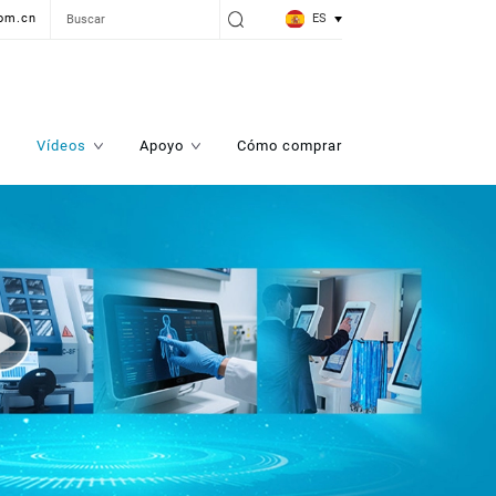
ES
om.cn
Vídeos
Apoyo
Cómo comprar