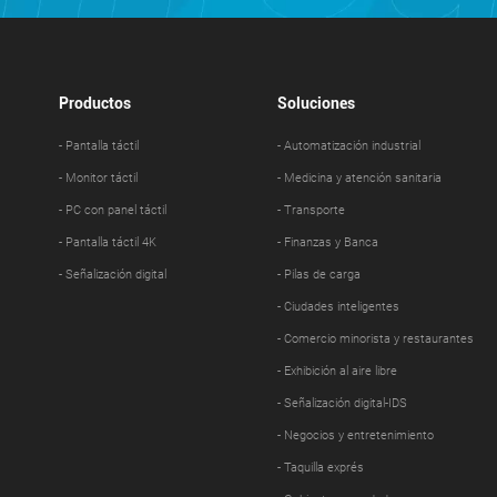
Productos
Soluciones
- Pantalla táctil
- Automatización industrial
- Monitor táctil
- Medicina y atención sanitaria
- PC con panel táctil
- Transporte
- Pantalla táctil 4K
- Finanzas y Banca
- Señalización digital
- Pilas de carga
- Ciudades inteligentes
- Comercio minorista y restaurantes
- Exhibición al aire libre
- Señalización digital-IDS
- Negocios y entretenimiento
- Taquilla exprés