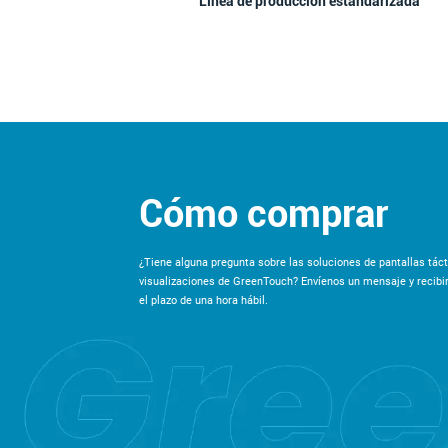
Línea de producción estandarizada
Cómo comprar
¿Tiene alguna pregunta sobre las soluciones de pantallas táct
visualizaciones de GreenTouch? Envíenos un mensaje y recibi
el plazo de una hora hábil.