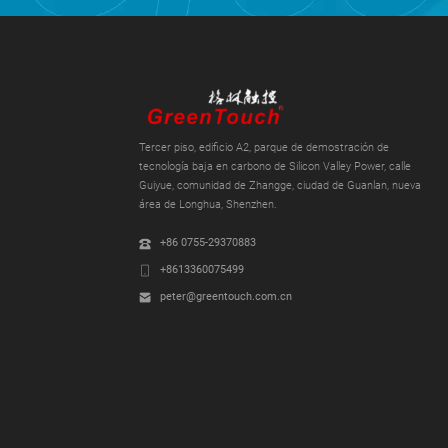
Tercer piso, edificio A2, parque de demostración de
tecnología baja en carbono de Silicon Valley Power, calle
Guiyue, comunidad de Zhangge, ciudad de Guanlan, nueva
área de Longhua, Shenzhen.
+86 0755-29370883
+8613360075499
peter@greentouch.com.cn