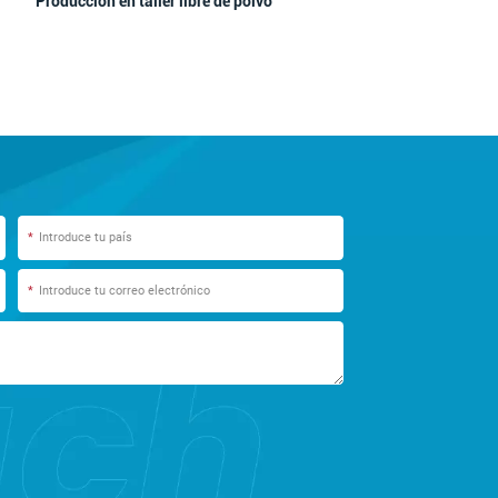
Producción en taller libre de polvo
*
*